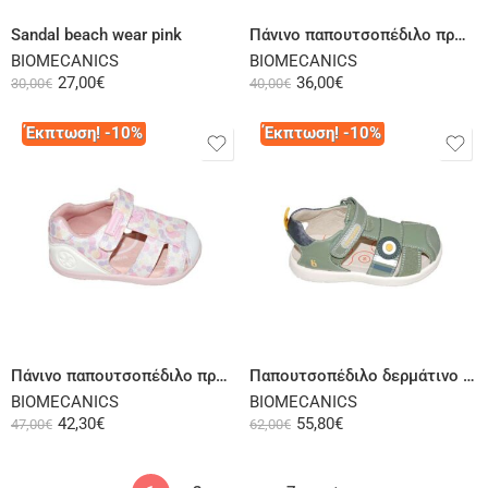
Sandal beach wear pink
Πάνινο παπουτσοπέδιλο πρώτα βήματα μπλε σιέλ
BIOMECANICS
BIOMECANICS
27,00
€
36,00
€
30,00
€
40,00
€
Έκπτωση! -10%
Έκπτωση! -10%
Select options
Select options
Πάνινο παπουτσοπέδιλο πρώτα βήματα ροζ λευκό
Παπουτσοπέδιλο δερμάτινο χακί
BIOMECANICS
BIOMECANICS
42,30
€
55,80
€
47,00
€
62,00
€