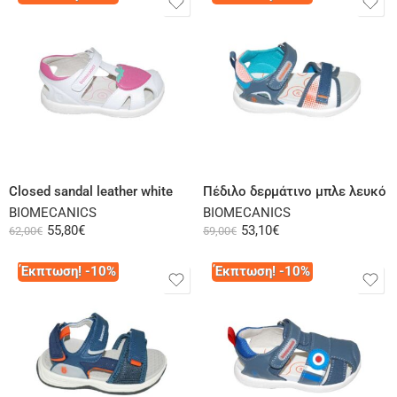
Select options
Select options
Closed sandal leather white
Πέδιλο δερμάτινο μπλε λευκό
BIOMECANICS
BIOMECANICS
55,80
€
53,10
€
62,00
€
59,00
€
Έκπτωση! -10%
Έκπτωση! -10%