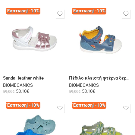
Έκπτωση! -10%
Έκπτωση! -10%
Select options
Select options
Sandal leather white
Πέδιλο κλειστή φτέρνα δερμάτινο πρώτα βήματα πετρόλ
BIOMECANICS
BIOMECANICS
53,10
€
53,10
€
59,00
€
59,00
€
Έκπτωση! -10%
Έκπτωση! -10%