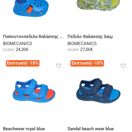
Select options
Select options
Παπουτσοπέδιλα θαλάσσης πολύχρωμα
Πέδιλο θαλάσσης λάιμ
BIOMECANICS
BIOMECANICS
24,30
€
27,00
€
27,00
€
30,00
€
Έκπτωση! -10%
Έκπτωση! -10%
Select options
Select options
Beachwear royal blue
Sandal beach wear blue