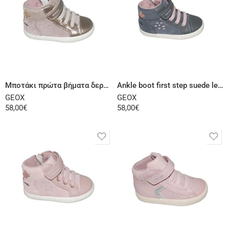
Select options
Select options
Μποτάκι πρώτα βήματα δερμάτινο σαμουά ροζ χρυσό
Ankle boot first step suede leather gray pink
GEOX
GEOX
58,00
€
58,00
€
Select options
Select options