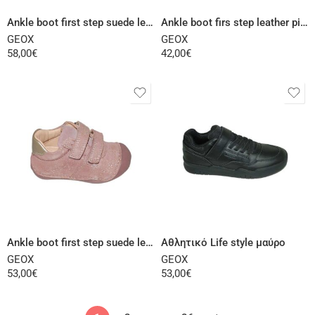
Ankle boot first step suede leather pink
Ankle boot firs step leather pink
GEOX
GEOX
58,00
€
42,00
€
Select options
Select options
Ankle boot first step suede leather pink
Αθλητικό Life style μαύρο
GEOX
GEOX
53,00
€
53,00
€