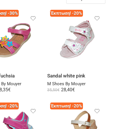
ση! -30%
Έκπτωση! -20%
Select options
Select options
fuchsia
Sandal white pink
 By Mouyer
M Shoes By Mouyer
8,35
€
28,40
€
35,50
€
ση! -20%
Έκπτωση! -20%