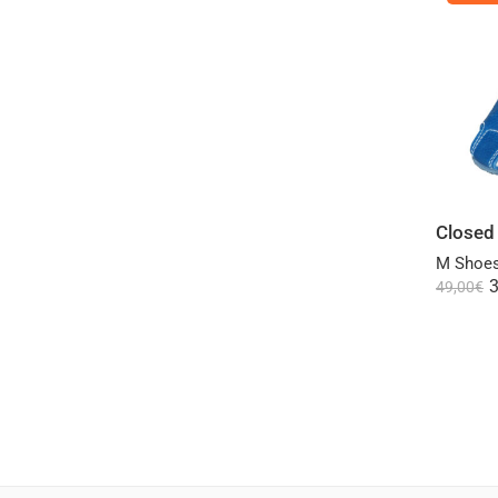
Closed 
M Shoes
3
49,00
€