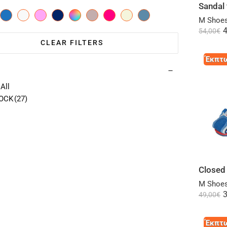
M Shoes
4
54,00
€
CLEAR FILTERS
Έκπτω
All
TOCK
(27)
Closed 
M Shoes
3
49,00
€
Έκπτω