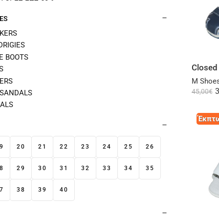
ES
KERS
DRIGIES
E BOOTS
S
PERS
M Shoes
3
45,00
€
SANDALS
ALS
Έκπτω
9
20
21
22
23
24
25
26
8
29
30
31
32
33
34
35
7
38
39
40