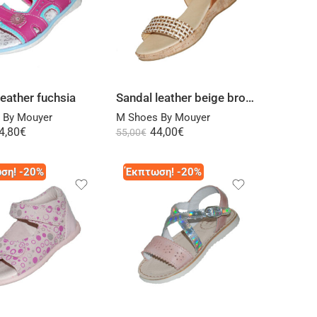
Select options
Select options
leather fuchsia
Sandal leather beige brown
 By Mouyer
M Shoes By Mouyer
4,80
€
44,00
€
55,00
€
ση! -20%
Έκπτωση! -20%
Select options
Select options