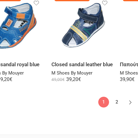
Select options
Select options
sandal royal blue
Closed sandal leather blue
 By Mouyer
M Shoes By Mouyer
M Shoes
9,20
€
39,20
€
39,90
€
49,00
€
1
2