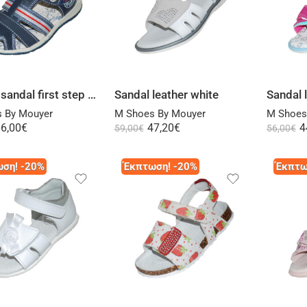
Select options
Select options
Closed sandal first step blue
Sandal leather white
Sandal 
 By Mouyer
M Shoes By Mouyer
M Shoes
6,00
€
47,20
€
4
59,00
€
56,00
€
ση! -20%
Έκπτωση! -20%
Έκπτω
Select options
Select options