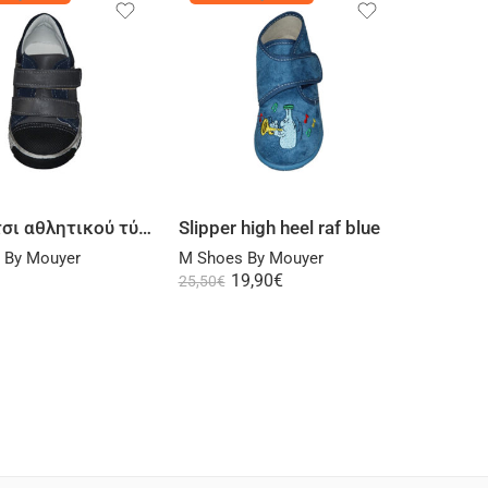
Select options
Select options
Παπούτσι αθλητικού τύπου δερμάτινο γκρι μπλε
Slipper high heel raf blue
 By Mouyer
M Shoes By Mouyer
19,90
€
25,50
€