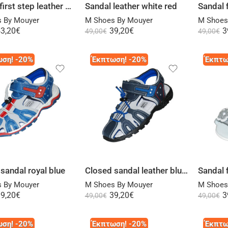
Sandal first step leather white closed heel
Sandal leather white red
 By Mouyer
M Shoes By Mouyer
M Shoes
3,20
€
39,20
€
3
49,00
€
49,00
€
ση! -20%
Έκπτωση! -20%
Έκπτω
Select options
Select options
sandal royal blue
Closed sandal leather blue gray or royal blue
 By Mouyer
M Shoes By Mouyer
M Shoes
9,20
€
39,20
€
3
49,00
€
49,00
€
ση! -20%
Έκπτωση! -20%
Έκπτω