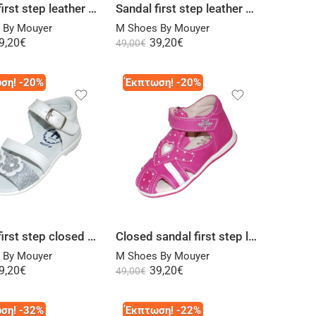
Sandal first step leather pink closed heel
Sandal first step leather pink silver
 By Mouyer
M Shoes By Mouyer
9,20
€
39,20
€
49,00
€
ση! -20%
Έκπτωση! -20%
Select options
Select options
Sandal first step closed heel leather white silver
Closed sandal first step leather fuchsia
 By Mouyer
M Shoes By Mouyer
9,20
€
39,20
€
49,00
€
ση! -32%
Έκπτωση! -22%