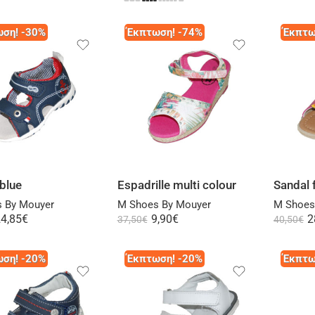
ση! -30%
Έκπτωση! -74%
Έκπτω
Select options
Select options
blue
Espadrille multi colour
Sandal 
 By Mouyer
M Shoes By Mouyer
M Shoes
4,85
€
9,90
€
2
37,50
€
40,50
€
ση! -20%
Έκπτωση! -20%
Έκπτω