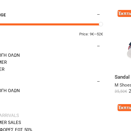
Έκπτω
NGE
Price:
9€
—
52€
ΟΓΗ ΟΛΩΝ
MER
ER
Sandal 
M Shoes
ΟΓΗ ΟΛΩΝ
2
35,50
€
Έκπτω
ARRIVALS
ER SALES
ΦΟΡΕΣ ΕΩΣ 50%