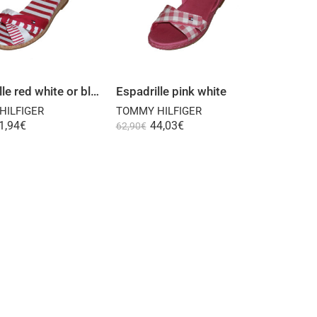
Select options
Select options
Espadrille red white or blue white
Espadrille pink white
HILFIGER
TOMMY HILFIGER
1,94
€
44,03
€
62,90
€