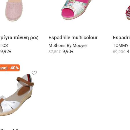
Select options
Select options
ρίγια πάνινη ροζ
Espadrille multi colour
TOS
M Shoes By Mouyer
TOMMY 
9,92
€
9,90
€
4
37,50
€
69,90
€
ση! -40%
Select options