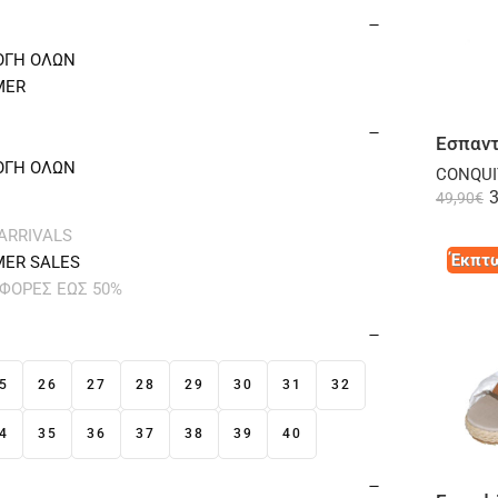
ΟΓΗ ΟΛΩΝ
MER
Εσπαντ
ΟΓΗ ΟΛΩΝ
CONQUI
3
49,90
€
ARRIVALS
Έκπτω
ER SALES
ΦΟΡΕΣ ΕΩΣ 50%
5
26
27
28
29
30
31
32
4
35
36
37
38
39
40