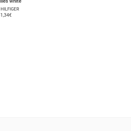
lles white
HILFIGER
1,34
€