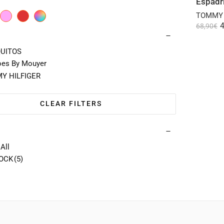
Espadri
TOMMY 
4
68,90
€
UITOS
es By Mouyer
Y HILFIGER
CLEAR FILTERS
All
TOCK
(5)