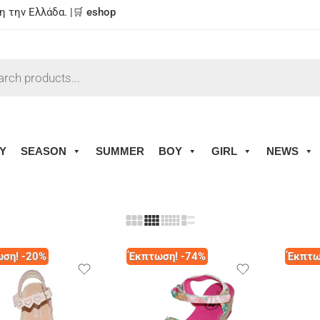
 την Ελλάδα. |🛒
eshop
Y
SEASON
SUMMER
BOY
GIRL
NEWS
ση! -20%
Έκπτωση! -74%
Έκπτω