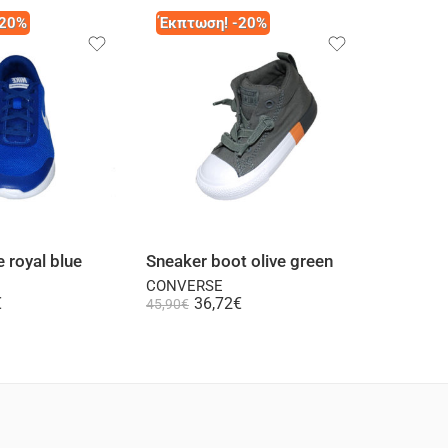
-20%
Έκπτωση! -20%
Έκπτω
lect options
Select options
e royal blue
Sneaker boot olive green
Gray sp
CONVERSE
CONVER
€
36,72
€
3
45,90
€
49,90
€