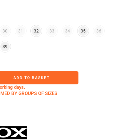
30
31
32
33
34
35
36
39
ADD TO BASKET
orking days.
RMED BY GROUPS OF SIZES