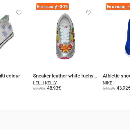
Έκπτωση! -30%
Έκπτωση! 
 options
Select options
Se
ti colour
Sneaker leather white fuchsia
Athletic sho
LELLI KELLY
NIKE
48,93
€
43,92
69,90
€
54,90
€