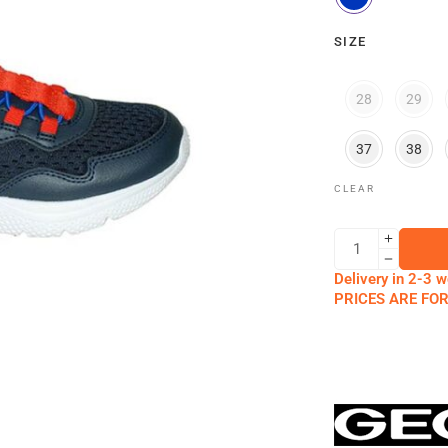
SIZE
28
29
37
38
CLEAR
Delivery in 2-3 w
PRICES ARE FO