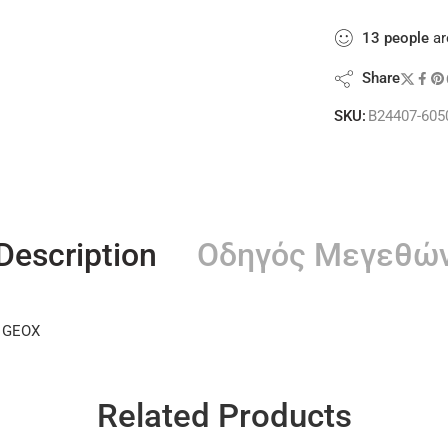
13
people
ar
Share
SKU:
B24407-605
Description
Οδηγός Μεγεθώ
, GEOX
Related Products