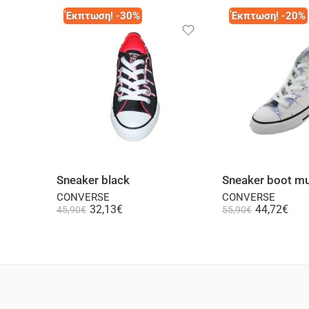
Έκπτωση! -30%
Έκπτωση! -20%
Select options
Select
Sneaker black
Sneaker boot mul
CONVERSE
CONVERSE
32,13
€
44,72
€
45,90
€
55,90
€